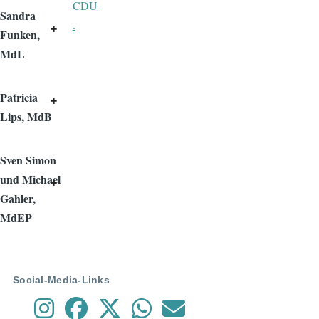
CDU
Sandra
.
Funken,
MdL
Patricia
Lips, MdB
Sven Simon
und Michael
Gahler,
MdEP
Social-Media-Links